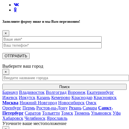
Заполните форму ниже и мы Вам перезвоним!
×
Выберите ваш город
×
Поиск
Барнаул
Владивосток
Волгоград
Воронеж
Екатеринбург
Ижевск
Иркутск
Казань
Кемерово
Краснодар
Красноярск
Москва
Нижний Новгород
Новосибирск
Омск
Оренбург
Пермь
Ростов-на-Дону
Рязань
Самара
Санкт-
Петербург
Саратов
Тольятти
Томск
Тюмень
Ульяновск
Уфа
Хабаровск
Челябинск
Ярославль
Уточните ваше местоположение